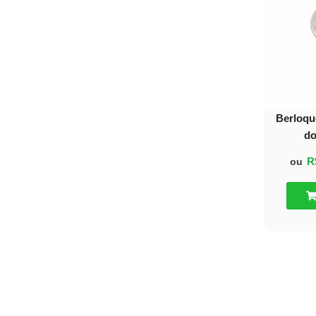
30%
OFF
20%
OFF
10%
OFF
BRINCOS
Berloqu
ESCAPULÁRIOS
do
R
ou
BERLOQUES
COLARES
PULSEIRAS
RELÓGIOS