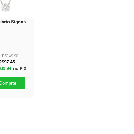
lário Signos
:
R$
149.90
R$
97.45
$
89.94
no PIX
Comprar