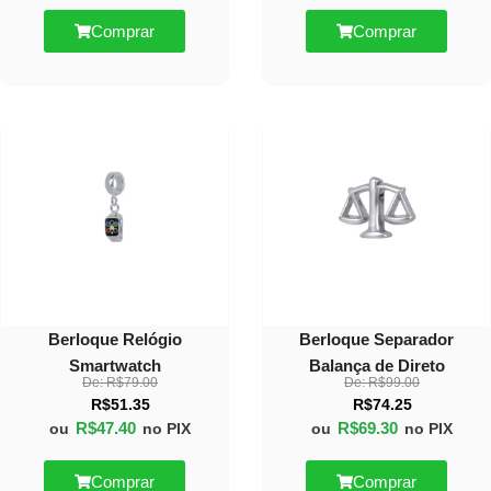
Comprar
Comprar
40%
30%
OFF
OFF
Berloque Relógio
Berloque Separador
Smartwatch
Balança de Direto
De:
R$
79.00
De:
R$
99.00
R$
51.35
R$
74.25
R$
47.40
R$
69.30
ou
no PIX
ou
no PIX
Comprar
Comprar