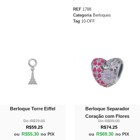
REF
1788
Categoria
Berloques
Tag
10-OFF
30%
30%
OFF
OFF
Berloque Torre Eiffel
Berloque Separador
Coração com Flores
De:
R$
79.00
De:
R$
99.00
R$
59.25
R$
74.25
R$
55.30
R$
69.30
ou
no PIX
ou
no PIX