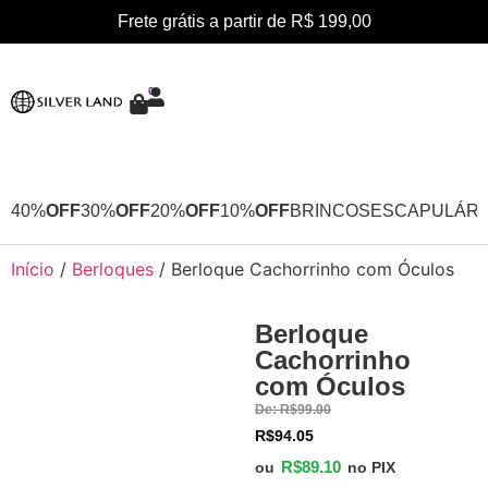
Frete grátis a partir de R$ 199,00
0
40%
OFF
30%
OFF
20%
OFF
10%
OFF
BRINCOS
ESCAPULÁRI
Início
/
Berloques
/ Berloque Cachorrinho com Óculos
Berloque
10%
Cachorrinho
OFF
com Óculos
De:
R$
99.00
R$
94.05
R$
89.10
ou
no PIX