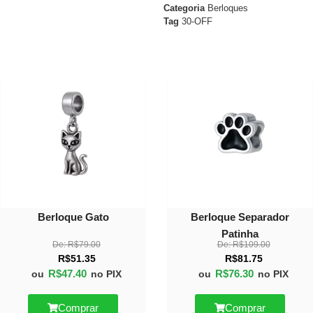
Categoria
Berloques
Tag
30-OFF
40%
30%
OFF
OFF
Berloque Gato
Berloque Separador
Patinha
De:
R$
79.00
De:
R$
109.00
R$
51.35
R$
81.75
R$
47.40
R$
76.30
ou
no PIX
ou
no PIX
Comprar
Comprar