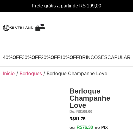
Frete grátis a partir de R$ 199,00
0
40%
OFF
30%
OFF
20%
OFF
10%
OFF
BRINCOS
ESCAPULÁRI
Início
/
Berloques
/ Berloque Champanhe Love
Berloque
30%
Champanhe
OFF
Love
De:
R$
109.00
R$
81.75
R$
76.30
ou
no PIX