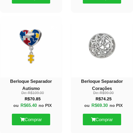
40%
30%
OFF
OFF
Berloque Separador
Berloque Separador
Autismo
Corações
De:
R$
109.00
De:
R$
99.00
R$
70.85
R$
74.25
R$
65.40
R$
69.30
ou
no PIX
ou
no PIX
Comprar
Comprar