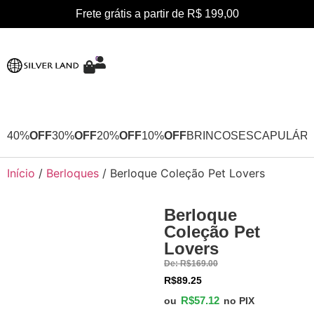
Frete grátis a partir de R$ 199,00
0
40%
OFF
30%
OFF
20%
OFF
10%
OFF
BRINCOS
ESCAPULÁRI
Início
/
Berloques
/ Berloque Coleção Pet Lovers
Berloque
52%
Coleção Pet
OFF
Lovers
De:
R$
169.00
R$
89.25
R$
57.12
ou
no PIX