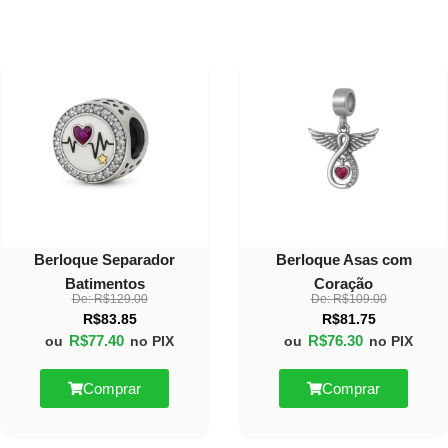
40%
30%
OFF
OFF
Berloque Separador
Berloque Asas com
Batimentos
Coração
De:
R$
129.00
De:
R$
109.00
R$
83.85
R$
81.75
R$
77.40
R$
76.30
ou
no PIX
ou
no PIX
Comprar
Comprar