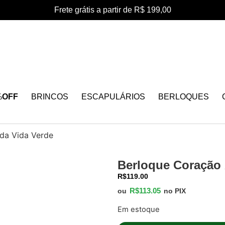
Frete grátis a partir de R$ 199,00
%
OFF
BRINCOS
ESCAPULÁRIOS
BERLOQUES
da Vida Verde
Berloque Coração 
R$
119.00
R$
113.05
ou
no PIX
Em estoque