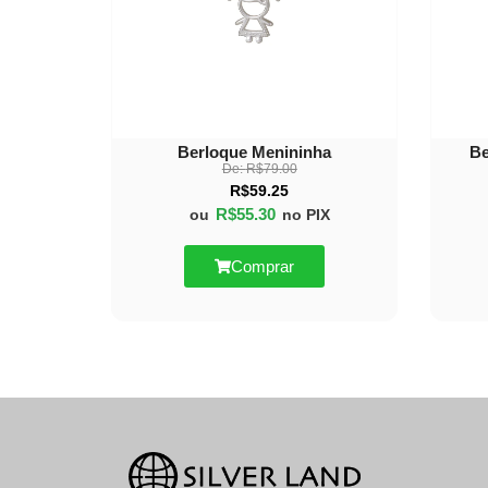
Berloque Menininha
Be
De:
R$
79.00
R$
59.25
R$
55.30
ou
no PIX
Comprar