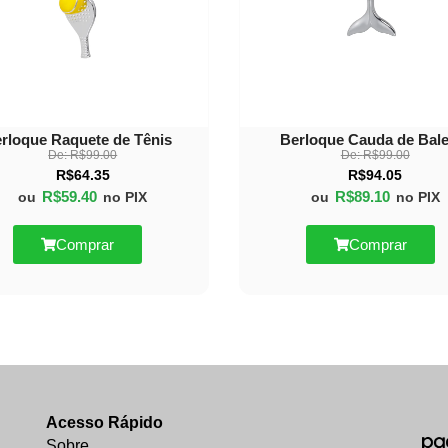
rloque Raquete de Tênis
Berloque Cauda de Bale
De:
R$
99.00
De:
R$
99.00
R$
64.35
R$
94.05
R$
59.40
R$
89.10
ou
no PIX
ou
no PIX
Comprar
Comprar
Acesso Rápido
Sobre