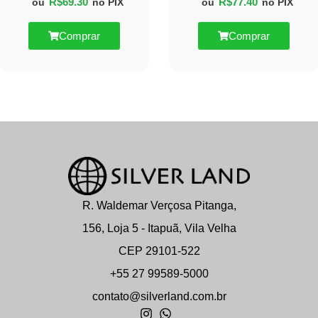
R$
69.30
R$
77.40
ou
no PIX
ou
no PIX
Comprar
Comprar
R. Waldemar Verçosa Pitanga,
156, Loja 5 - Itapuã, Vila Velha
CEP 29101-522
+55 27 99589-5000
contato@silverland.com.br