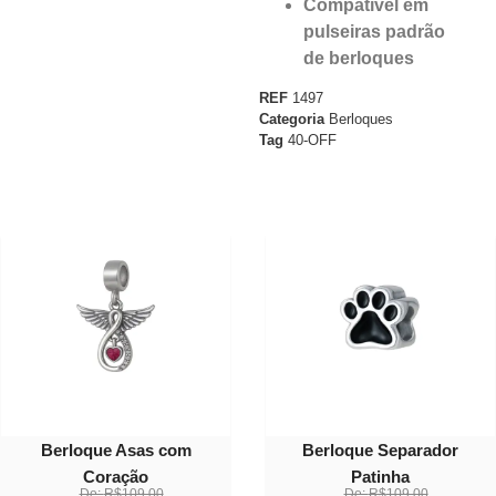
Compatível em
pulseiras padrão
de berloques
REF
1497
Categoria
Berloques
Tag
40-OFF
30%
30%
OFF
OFF
Berloque Asas com
Berloque Separador
Coração
Patinha
De:
R$
109.00
De:
R$
109.00