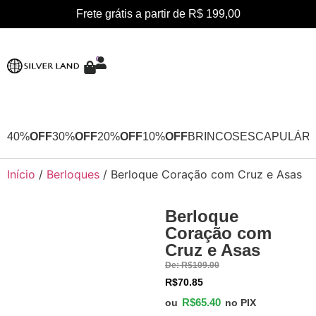
Frete grátis a partir de R$ 199,00
0
40%
OFF
30%
OFF
20%
OFF
10%
OFF
BRINCOS
ESCAPULÁRI
Início
/
Berloques
/ Berloque Coração com Cruz e Asas
Berloque
40%
Coração com
OFF
Cruz e Asas
De:
R$
109.00
R$
70.85
R$
65.40
ou
no PIX