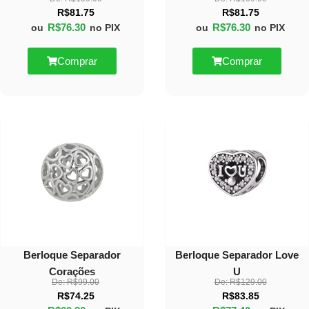
R$
81.75
R$
81.75
R$
76.30
R$
76.30
ou
no PIX
ou
no PIX
Comprar
Comprar
30%
40%
OFF
OFF
Berloque Separador
Berloque Separador Love
Corações
U
De:
R$
99.00
De:
R$
129.00
R$
74.25
R$
83.85