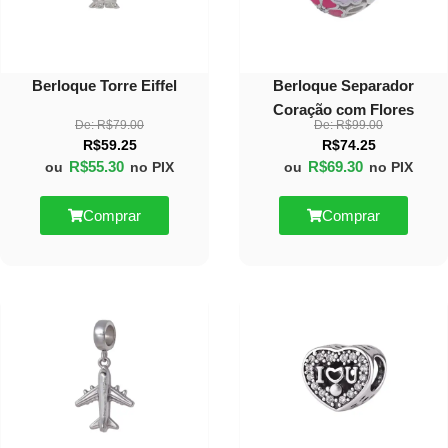
Berloque Torre Eiffel
Berloque Separador
Coração com Flores
De:
R$
79.00
De:
R$
99.00
R$
59.25
R$
74.25
R$
55.30
R$
69.30
ou
no PIX
ou
no PIX
Comprar
Comprar
30%
40%
OFF
OFF