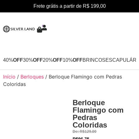
Frete grátis a partir de R$ 199,00
0
40%
OFF
30%
OFF
20%
OFF
10%
OFF
BRINCOS
ESCAPULÁRI
Início
/
Berloques
/ Berloque Flamingo com Pedras
Coloridas
Berloque
30%
Flamingo com
OFF
Pedras
Coloridas
De:
R$
129.00