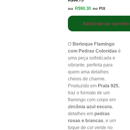
R$
96.75
R$
90.30
ou
no PIX
Adicionar ao carrinho
O
Berloque Flamingo
com Pedras Coloridas
é
uma peça sofisticada e
vibrante, perfeita para
quem ama detalhes
cheios de charme.
Produzido em
Prata 925
,
traz o formato de um
flamingo com corpo em
zircônia azul escura
,
detalhes em
pedras
rosas e brancas
, e um
toque de cor verde no