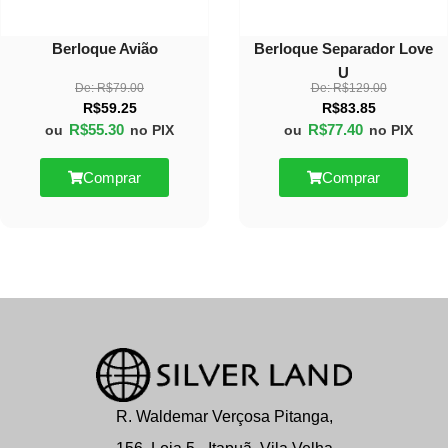
Berloque Avião
Berloque Separador Love
U
De:
R$
79.00
De:
R$
129.00
R$
59.25
R$
83.85
R$
55.30
R$
77.40
ou
no PIX
ou
no PIX
Comprar
Comprar
R. Waldemar Verçosa Pitanga,