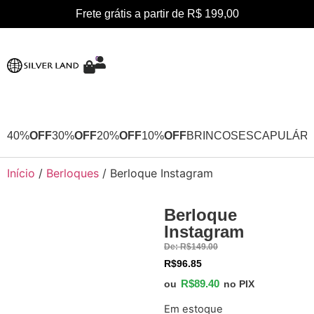
Frete grátis a partir de R$ 199,00
0
40%
OFF
30%
OFF
20%
OFF
10%
OFF
BRINCOS
ESCAPULÁRI
Início
/
Berloques
/ Berloque Instagram
Berloque
40%
Instagram
OFF
De:
R$
149.00
R$
96.85
R$
89.40
ou
no PIX
Em estoque