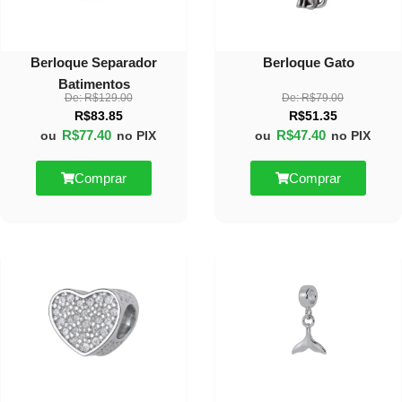
Berloque Separador
Berloque Gato
Batimentos
De:
R$
129.00
De:
R$
79.00
R$
83.85
R$
51.35
R$
77.40
R$
47.40
ou
no PIX
ou
no PIX
Comprar
Comprar
30%
10%
OFF
OFF