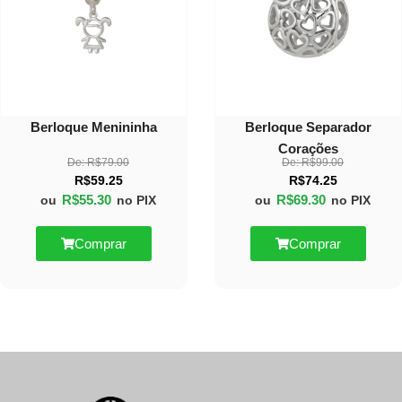
Berloque Menininha
Berloque Separador
Corações
De:
R$
79.00
De:
R$
99.00
R$
59.25
R$
74.25
R$
55.30
R$
69.30
ou
no PIX
ou
no PIX
Comprar
Comprar