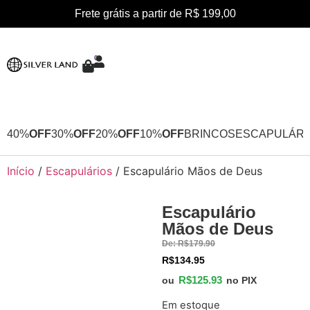
Frete grátis a partir de R$ 199,00
0
40%
OFF
30%
OFF
20%
OFF
10%
OFF
BRINCOS
ESCAPULÁRI
Início
/
Escapulários
/ Escapulário Mãos de Deus
Escapulário
30%
Mãos de Deus
OFF
De:
R$
179.90
R$
134.95
R$
125.93
ou
no PIX
Em estoque