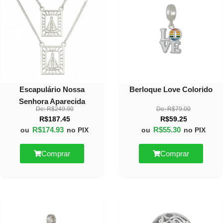
OFF
OFF
Escapulário Nossa
Berloque Love Colorido
Senhora Aparecida
De:
R$
249.90
De:
R$
79.00
R$
187.45
R$
59.25
R$
174.93
R$
55.30
ou
no PIX
ou
no PIX
Comprar
Comprar
30%
30%
OFF
OFF