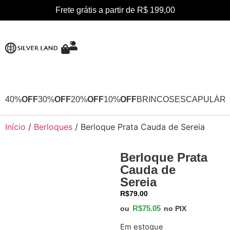
Frete grátis a partir de R$ 199,00
0
40%
OFF
30%
OFF
20%
OFF
10%
OFF
BRINCOS
ESCAPULÁRI
Início
/
Berloques
/ Berloque Prata Cauda de Sereia
Berloque Prata
Cauda de
Sereia
R$
79.00
R$
75.05
ou
no PIX
Em estoque