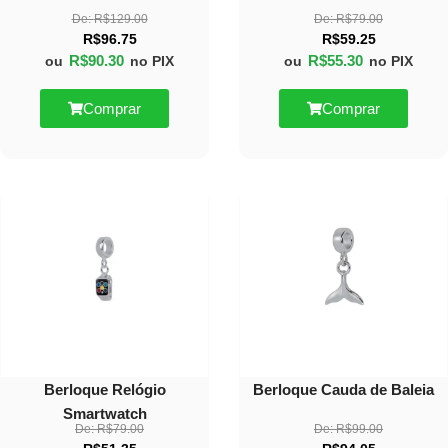
De:
R$
129.00
De:
R$
79.00
R$
96.75
R$
59.25
R$
90.30
R$
55.30
ou
no PIX
ou
no PIX
Comprar
Comprar
40%
10%
OFF
OFF
Berloque Relógio
Berloque Cauda de Baleia
Smartwatch
De:
R$
79.00
De:
R$
99.00