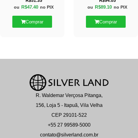
R$
51.35
R$
94.05
R$
47.40
R$
89.10
ou
no PIX
ou
no PIX
Comprar
Comprar
R. Waldemar Verçosa Pitanga,
156, Loja 5 - Itapuã, Vila Velha
CEP 29101-522
+55 27 99589-5000
contato@silverland.com.br