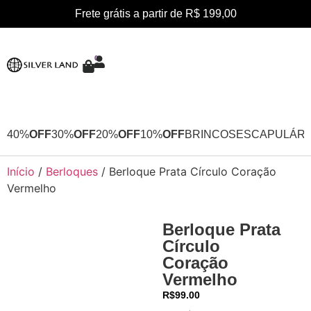
Frete grátis a partir de R$ 199,00
0
40%
OFF
30%
OFF
20%
OFF
10%
OFF
BRINCOS
ESCAPULÁRI
Início
/
Berloques
/ Berloque Prata Círculo Coração
Vermelho
Berloque Prata
Círculo
Coração
Vermelho
R$
99.00