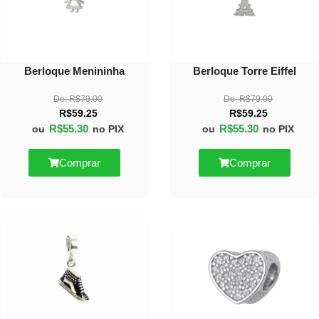
Berloque Menininha
Berloque Torre Eiffel
De:
R$
79.00
De:
R$
79.00
R$
59.25
R$
59.25
R$
55.30
R$
55.30
ou
no PIX
ou
no PIX
Comprar
Comprar
30%
30%
OFF
OFF