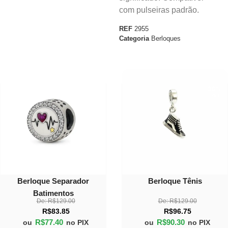
com pulseiras padrão.
REF
2955
Categoria
Berloques
40%
30%
OFF
OFF
Berloque Separador
Berloque Tênis
Batimentos
De:
R$
129.00
De:
R$
129.00
R$
83.85
R$
96.75
R$
77.40
R$
90.30
ou
no PIX
ou
no PIX