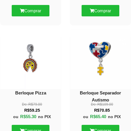
Comprar
Comprar
30%
40%
OFF
OFF
Berloque Pizza
Berloque Separador
Autismo
De:
R$
79.00
De:
R$
109.00
R$
59.25
R$
70.85
R$
55.30
R$
65.40
ou
no PIX
ou
no PIX
Comprar
Comprar