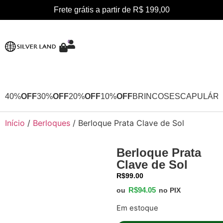
Frete grátis a partir de R$ 199,00
0
40%
OFF
30%
OFF
20%
OFF
10%
OFF
BRINCOS
ESCAPULÁRI
Início
/
Berloques
/ Berloque Prata Clave de Sol
Berloque Prata
Clave de Sol
R$
99.00
R$
94.05
ou
no PIX
Em estoque