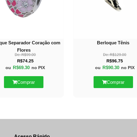
que Separador Coração com
Berloque Tênis
Flores
De:
R$
99.00
De:
R$
129.00
R$
74.25
R$
96.75
R$
69.30
R$
90.30
ou
no PIX
ou
no PIX
Comprar
Comprar
Acesso Rápido