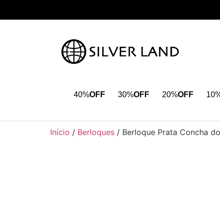
40%
OFF
30%
OFF
20%
OFF
10
Início
/
Berloques
/ Berloque Prata Concha d