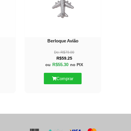
Berloque Avião
De:
R$
79.00
R$
59.25
R$
55.30
ou
no PIX
Comprar