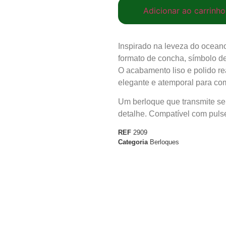
Adicionar ao carrinho
Inspirado na leveza do oceano
formato de concha, símbolo d
O acabamento liso e polido re
elegante e atemporal para com
Um berloque que transmite se
detalhe. Compatível com puls
REF
2909
Categoria
Berloques