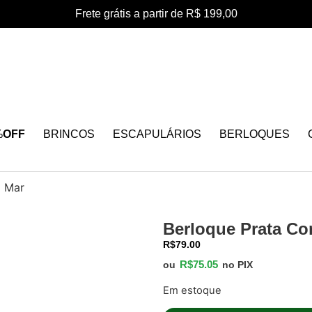
Frete grátis a partir de R$ 199,00
%
OFF
BRINCOS
ESCAPULÁRIOS
BERLOQUES
o Mar
Berloque Prata Co
R$
79.00
R$
75.05
ou
no PIX
Em estoque