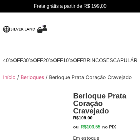
Frete grátis a partir de R$ 199,00
0
40%
OFF
30%
OFF
20%
OFF
10%
OFF
BRINCOS
ESCAPULÁRI
Início
/
Berloques
/ Berloque Prata Coração Cravejado
Berloque Prata
Coração
Cravejado
R$
109.00
R$
103.55
ou
no PIX
Em estoque