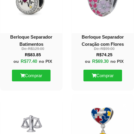
Berloque Separador
Berloque Separador
Batimentos
Coração com Flores
De:
R$
129.00
De:
R$
99.00
R$
83.85
R$
74.25
R$
77.40
R$
69.30
ou
no PIX
ou
no PIX
Comprar
Comprar
30%
40%
OFF
OFF