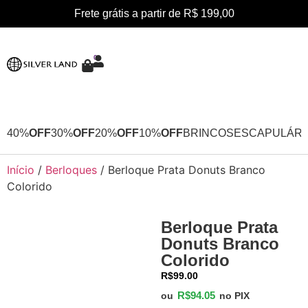
Frete grátis a partir de R$ 199,00
0
40%
OFF
30%
OFF
20%
OFF
10%
OFF
BRINCOS
ESCAPULÁRI
Início
/
Berloques
/ Berloque Prata Donuts Branco
Colorido
Berloque Prata
Donuts Branco
Colorido
R$
99.00
R$
94.05
ou
no PIX