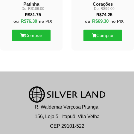
Patinha
Corações
De:
R$
109.00
De:
R$
99.00
R$
81.75
R$
74.25
R$
76.30
R$
69.30
ou
no PIX
ou
no PIX
Comprar
Comprar
R. Waldemar Verçosa Pitanga,
156, Loja 5 - Itapuã, Vila Velha
CEP 29101-522