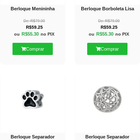
Berloque Menininha
Berloque Borboleta Lisa
De:
R$
79.00
De:
R$
79.00
R$
59.25
R$
59.25
R$
55.30
R$
55.30
ou
no PIX
ou
no PIX
Comprar
Comprar
30%
30%
OFF
OFF
Berloque Separador
Berloque Separador