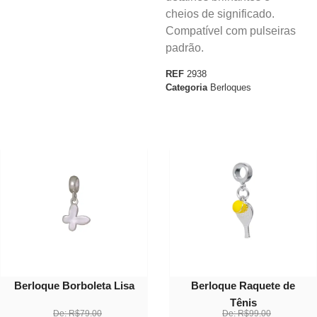
cheios de significado.
Compatível com pulseiras
padrão.
REF
2938
Categoria
Berloques
30%
40%
OFF
OFF
Berloque Borboleta Lisa
Berloque Raquete de
Tênis
De:
R$
79.00
De:
R$
99.00