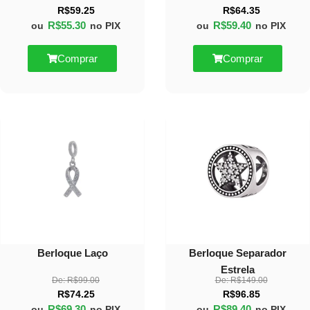
R$
59.25
R$
64.35
R$
55.30
R$
59.40
ou
no PIX
ou
no PIX
Comprar
Comprar
30%
40%
OFF
OFF
Berloque Laço
Berloque Separador
Estrela
De:
R$
99.00
De:
R$
149.00
R$
74.25
R$
96.85
R$
69.30
R$
89.40
ou
no PIX
ou
no PIX