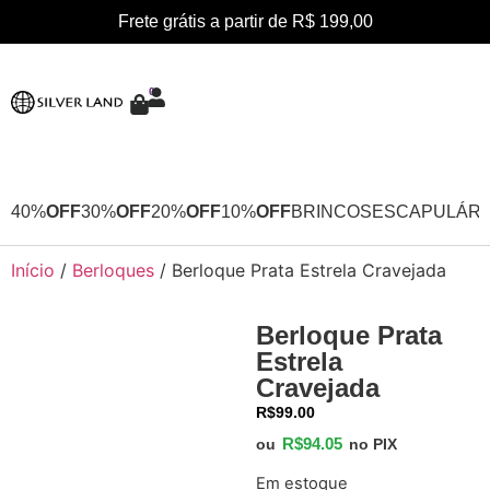
Frete grátis a partir de R$ 199,00
0
40%
OFF
30%
OFF
20%
OFF
10%
OFF
BRINCOS
ESCAPULÁRI
Início
/
Berloques
/ Berloque Prata Estrela Cravejada
Berloque Prata
Estrela
Cravejada
R$
99.00
R$
94.05
ou
no PIX
Em estoque