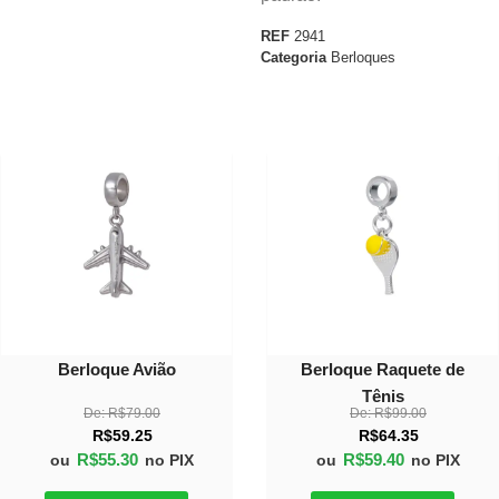
REF
2941
Categoria
Berloques
30%
40%
OFF
OFF
Berloque Avião
Berloque Raquete de
Tênis
De:
R$
79.00
De:
R$
99.00
R$
59.25
R$
64.35
R$
55.30
R$
59.40
ou
no PIX
ou
no PIX