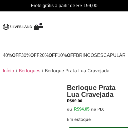
Frete grátis a partir de R$ 199,00
0
40%
OFF
30%
OFF
20%
OFF
10%
OFF
BRINCOS
ESCAPULÁRI
Início
/
Berloques
/ Berloque Prata Lua Cravejada
Berloque Prata
Lua Cravejada
R$
99.00
R$
94.05
ou
no PIX
Em estoque