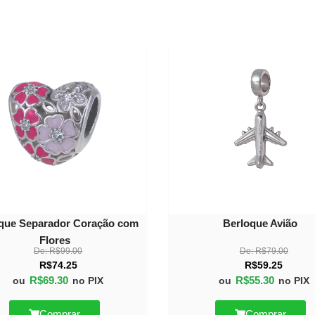
30%
OFF
que Separador Coração com
Berloque Avião
Flores
De:
R$
99.00
De:
R$
79.00
R$
74.25
R$
59.25
R$
69.30
R$
55.30
ou
no PIX
ou
no PIX
Comprar
Comprar