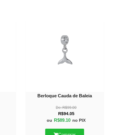
30%
10%
OFF
OFF
Berloque Cauda de Baleia
De:
R$
99.00
R$
94.05
R$
89.10
ou
no PIX
Comprar