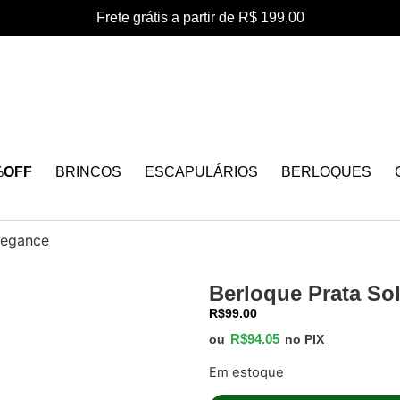
Frete grátis a partir de R$ 199,00
%
OFF
BRINCOS
ESCAPULÁRIOS
BERLOQUES
Elegance
Berloque Prata Sol
R$
99.00
R$
94.05
ou
no PIX
Em estoque