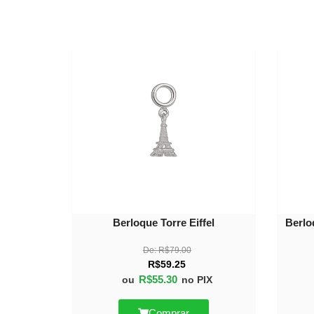
30%
OFF
Berloque Torre Eiffel
Berlo
De:
R$
79.00
R$
59.25
R$
55.30
ou
no PIX
Comprar