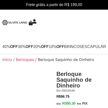
Frete grátis a partir de R$ 199,00
0
40%
OFF
30%
OFF
20%
OFF
10%
OFF
BRINCOS
ESCAPULÁRI
Início
/
Berloques
/ Berloque Saquinho de Dinheiro
Berloque
30%
Saquinho de
OFF
Dinheiro
De:
R$
129.00
R$
96.75
R$
90.30
ou
no PIX