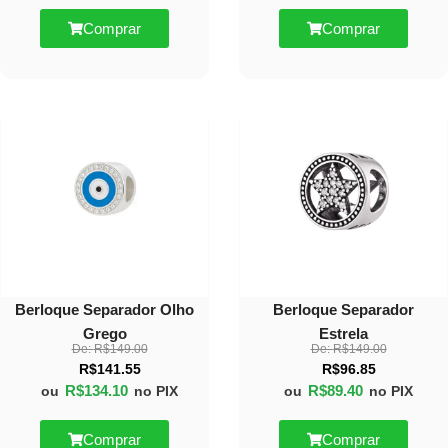
Comprar
Comprar
10%
40%
OFF
OFF
Berloque Separador Olho
Berloque Separador
Grego
Estrela
De:
R$
149.00
De:
R$
149.00
R$
141.55
R$
96.85
R$
134.10
R$
89.40
ou
no PIX
ou
no PIX
Comprar
Comprar