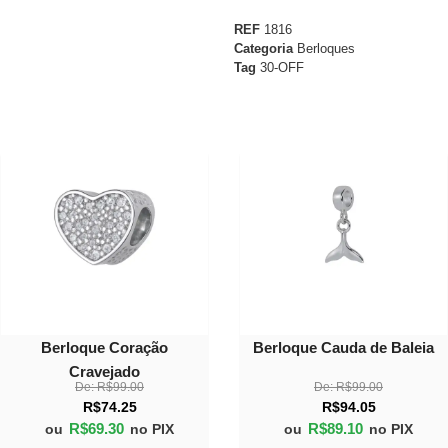
REF
1816
Categoria
Berloques
Tag
30-OFF
30%
10%
OFF
OFF
Berloque Coração
Berloque Cauda de Baleia
Cravejado
De:
R$
99.00
De:
R$
99.00
R$
74.25
R$
94.05
R$
69.30
R$
89.10
ou
no PIX
ou
no PIX