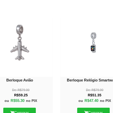
30%
OFF
Berloque Avião
Berloque Relógio Smartw
De:
R$
79.00
De:
R$
79.00
R$
59.25
R$
51.35
R$
55.30
R$
47.40
ou
no PIX
ou
no PIX
Comprar
Comprar