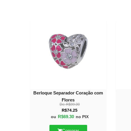
30%
OFF
Berloque Separador Coração com
Flores
De:
R$
99.00
R$
74.25
R$
69.30
ou
no PIX
Comprar