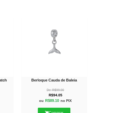
40%
10%
OFF
OFF
atch
Berloque Cauda de Baleia
De:
R$
99.00
R$
94.05
R$
89.10
ou
no PIX
Comprar