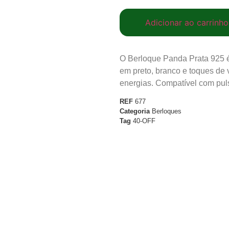
Adicionar ao carrinho
O Berloque Panda Prata 925 
em preto, branco e toques de v
energias. Compatível com pul
REF
677
Categoria
Berloques
Tag
40-OFF