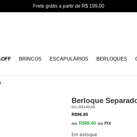
Frete grátis a partir de R$ 199,00
%
OFF
BRINCOS
ESCAPULÁRIOS
BERLOQUES
a
Berloque Separad
40%
De:
R$
149.00
OFF
R$
96.85
R$
89.40
ou
no PIX
Em estoque