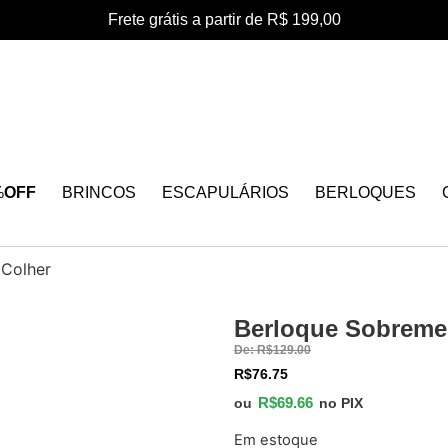
Frete grátis a partir de R$ 199,00
%
OFF
BRINCOS
ESCAPULÁRIOS
BERLOQUES
Colher
Berloque Sobreme
46%
De:
R$
129.00
OFF
R$
76.75
R$
69.66
ou
no PIX
Em estoque