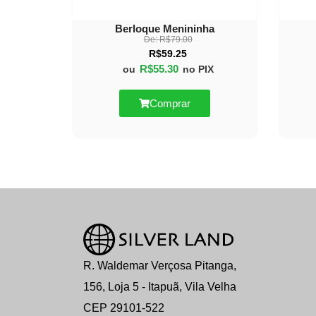
Berloque Menininha
De:
R$
79.00
R$
59.25
R$
55.30
ou
no PIX
Comprar
R. Waldemar Verçosa Pitanga,
156, Loja 5 - Itapuã, Vila Velha
CEP 29101-522