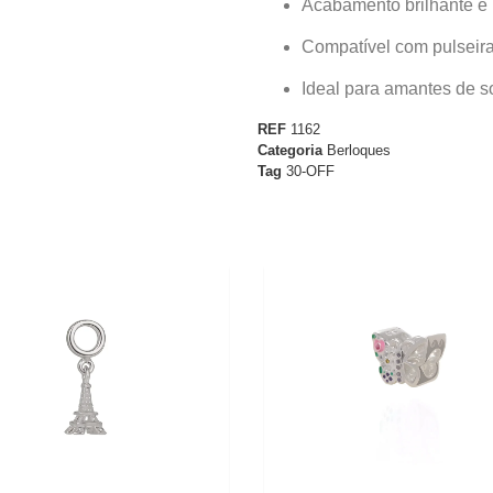
Acabamento brilhante e 
Compatível com pulseira
Ideal para amantes de s
REF
1162
Categoria
Berloques
Tag
30-OFF
30%
OFF