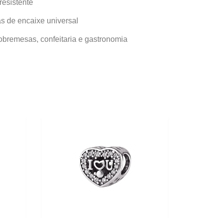
resistente
s de encaixe universal
obremesas, confeitaria e gastronomia
10%
40%
OFF
OFF