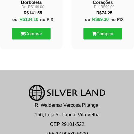
Borboleta
Corações
De:
R$
149.00
De:
R$
99.00
R$
141.55
R$
74.25
R$
134.10
R$
69.30
ou
no PIX
ou
no PIX
Comprar
Comprar
R. Waldemar Verçosa Pitanga,
156, Loja 5 - Itapuã, Vila Velha
CEP 29101-522
+55 27 99589-5000