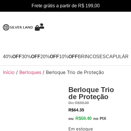
Frete grátis a partir de R$ 199,00
0
40%
OFF
30%
OFF
20%
OFF
10%
OFF
BRINCOS
ESCAPULÁRI
Início
/
Berloques
/ Berloque Trio de Proteção
Berloque Trio
40%
de Proteção
OFF
De:
R$
99.00
R$
64.35
R$
59.40
ou
no PIX
Em estoque