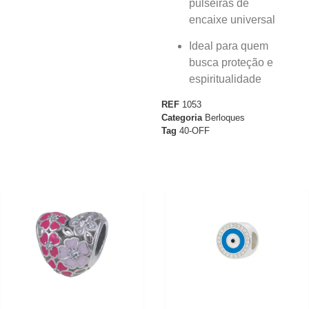
pulseiras de
encaixe universal
Ideal para quem
busca proteção e
espiritualidade
REF
1053
Categoria
Berloques
Tag
40-OFF
30%
10%
OFF
OFF