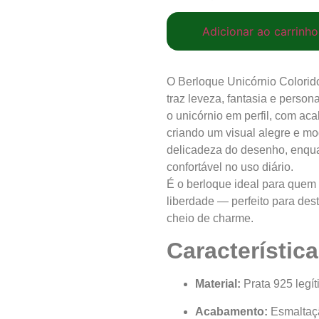
Adicionar ao carrinho
O Berloque Unicórnio Colori
traz leveza, fantasia e person
o unicórnio em perfil, com ac
criando um visual alegre e mo
delicadeza do desenho, enquan
confortável no uso diário.
É o berloque ideal para quem 
liberdade — perfeito para des
cheio de charme.
Característic
Material:
Prata 925 legí
Acabamento:
Esmaltaçã