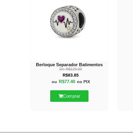
OFF
Berloque Separador Batimentos
De:
R$
129.00
R$
83.85
R$
77.40
ou
no PIX
Comprar