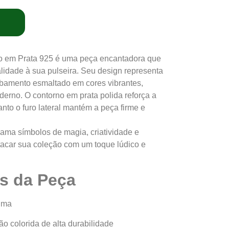
do em Prata 925 é uma peça encantadora que
alidade à sua pulseira. Seu design representa
abamento esmaltado em cores vibrantes,
derno. O contorno em prata polida reforça a
to o furo lateral mantém a peça firme e
ama símbolos de magia, criatividade e
tacar sua coleção com um toque lúdico e
as da Peça
tima
o colorida de alta durabilidade