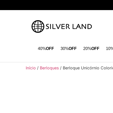
40%
OFF
30%
OFF
20%
OFF
10
Início
/
Berloques
/ Berloque Unicórnio Color