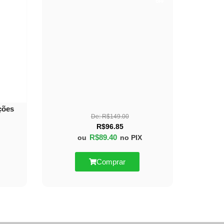
OFF
OFF
ções
De:
R$
149.00
R$
96.85
R$
89.40
ou
no PIX
Comprar