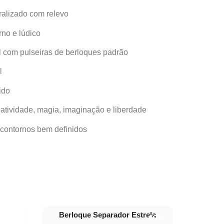
ralizado com relevo
no e lúdico
 com pulseiras de berloques padrão
l
ido
iatividade, magia, imaginação e liberdade
contornos bem definidos
Berloque Separador Estrela
30%
40%