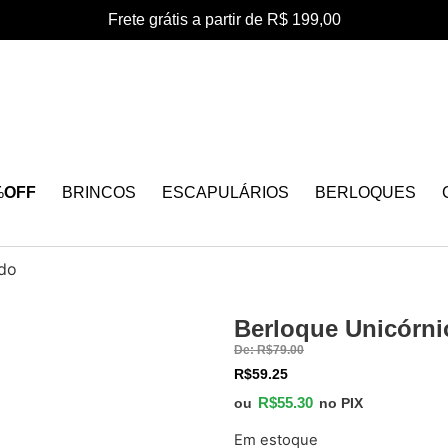
Frete grátis a partir de R$ 199,00
%
OFF
BRINCOS
ESCAPULÁRIOS
BERLOQUES
ido
Berloque Unicórni
30%
De:
R$
79.00
OFF
R$
59.25
R$
55.30
ou
no PIX
Em estoque