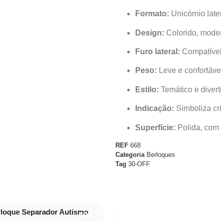
Formato:
Unicórnio late
Design:
Colorido, moder
Furo lateral:
Compatível
Peso:
Leve e confortáve
Estilo:
Temático e divert
Indicação:
Simboliza cr
Superfície:
Polida, com 
REF
668
Categoria
Berloques
Tag
30-OFF
loque Separador Autismo
40%