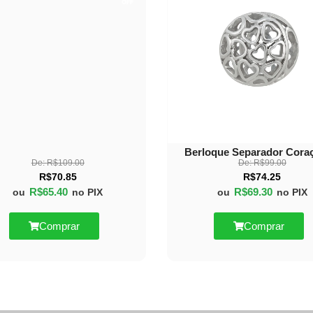
OFF
Berloque Separador Cora
De:
R$
109.00
De:
R$
99.00
R$
70.85
R$
74.25
R$
65.40
R$
69.30
ou
no PIX
ou
no PIX
Comprar
Comprar