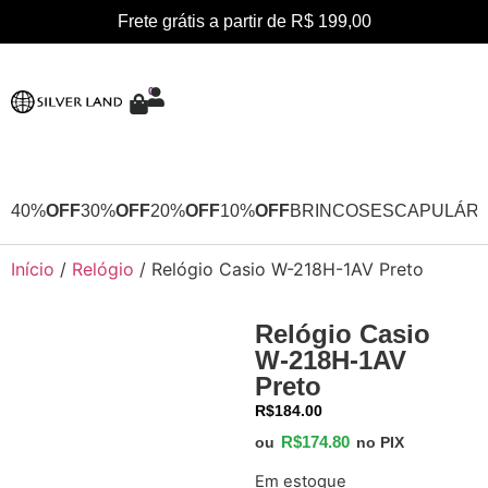
Frete grátis a partir de R$ 199,00
0
40%
OFF
30%
OFF
20%
OFF
10%
OFF
BRINCOS
ESCAPULÁRI
Início
/
Relógio
/ Relógio Casio W-218H-1AV Preto
Relógio Casio
W-218H-1AV
Preto
R$
184.00
R$
174.80
ou
no PIX
Em estoque