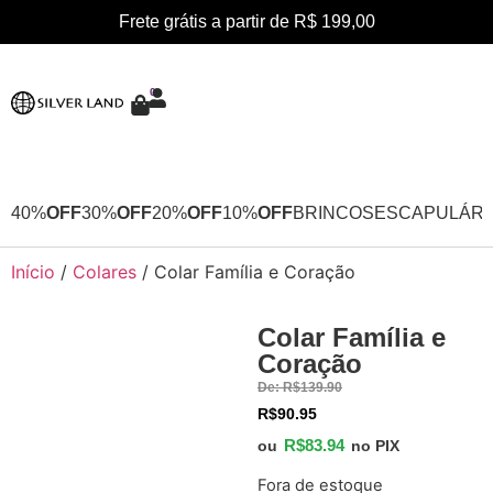
Frete grátis a partir de R$ 199,00
0
40%
OFF
30%
OFF
20%
OFF
10%
OFF
BRINCOS
ESCAPULÁRI
Início
/
Colares
/ Colar Família e Coração
Colar Família e
40%
Coração
OFF
De:
R$
139.90
R$
90.95
R$
83.94
ou
no PIX
Fora de estoque