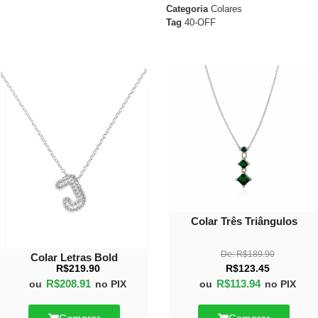
Categoria
Colares
Tag
40-OFF
40%
OFF
Colar Três Triângulos
De:
R$
189.90
Colar Letras Bold
R$
219.90
R$
123.45
R$
208.91
R$
113.94
ou
no PIX
ou
no PIX