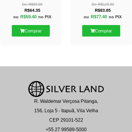
De:
R$
99.00
De:
R$
129.00
R$
64.35
R$
83.85
R$
59.40
R$
77.40
ou
no PIX
ou
no PIX
Comprar
Comprar
R. Waldemar Verçosa Pitanga,
156, Loja 5 - Itapuã, Vila Velha
CEP 29101-522
+55 27 99589-5000