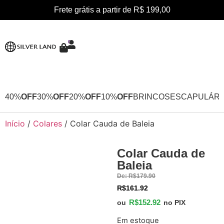
Frete grátis a partir de R$ 199,00
0
40%
OFF
30%
OFF
20%
OFF
10%
OFF
BRINCOS
ESCAPULÁRI
Início
/
Colares
/ Colar Cauda de Baleia
Colar Cauda de
15%
Baleia
OFF
De:
R$
179.90
R$
161.92
R$
152.92
ou
no PIX
Em estoque