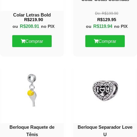
De:
R$
199.90
Colar Letras Bold
R$
219.90
R$
129.95
R$
208.91
R$
119.94
ou
no PIX
ou
no PIX
Comprar
Comprar
40%
40%
OFF
OFF
Berloque Raquete de
Berloque Separador Love
Tênis
U