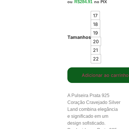
R$
284.91
ou
no PIX
17
18
19
Tamanhos
20
21
22
Adicionar ao carrinho
A Pulseira Prata 925
Coração Cravejado Silver
Land combina elegância
e significado em um
design sofisticado.