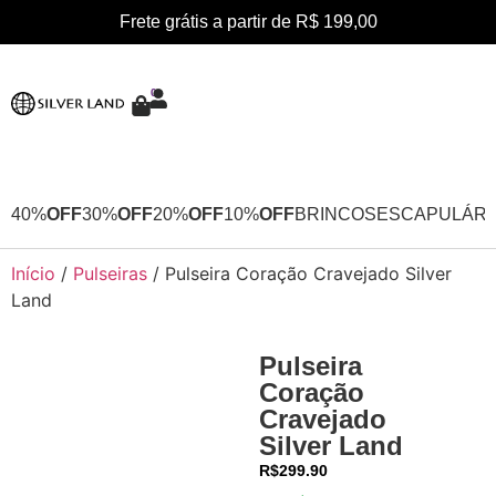
Frete grátis a partir de R$ 199,00
0
40%
OFF
30%
OFF
20%
OFF
10%
OFF
BRINCOS
ESCAPULÁRI
Início
/
Pulseiras
/ Pulseira Coração Cravejado Silver
Land
Pulseira
Coração
Cravejado
Silver Land
R$
299.90