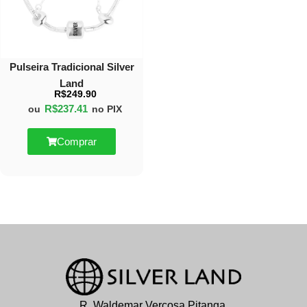
Pulseira Tradicional Silver
Land
R$
249.90
R$
237.41
ou
no PIX
Comprar
R. Waldemar Verçosa Pitanga,