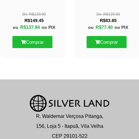
De:
R$
229.90
De:
R$
129.00
R$
149.45
R$
83.85
R$
137.94
R$
77.40
ou
no PIX
ou
no PIX
Comprar
Comprar
R. Waldemar Verçosa Pitanga,
156, Loja 5 - Itapuã, Vila Velha
CEP 29101-522