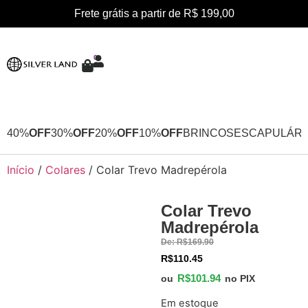
Frete grátis a partir de R$ 199,00
0
40%
OFF
30%
OFF
20%
OFF
10%
OFF
BRINCOS
ESCAPULÁRI
Início
/
Colares
/ Colar Trevo Madrepérola
Colar Trevo
40%
Madrepérola
OFF
De:
R$
169.90
R$
110.45
R$
101.94
ou
no PIX
Em estoque