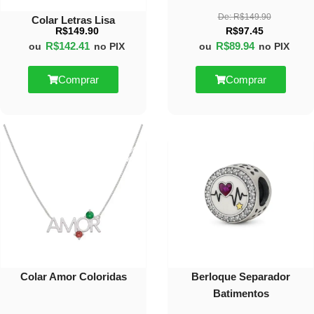
De:
R$
149.90
Colar Letras Lisa
R$
149.90
R$
97.45
R$
142.41
R$
89.94
ou
no PIX
ou
no PIX
Comprar
Comprar
40%
40%
OFF
OFF
Colar Amor Coloridas
Berloque Separador
Batimentos