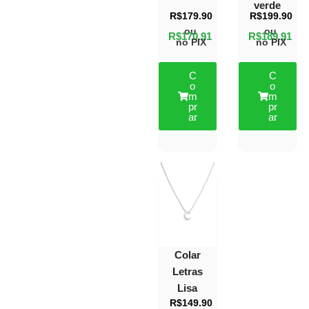
verde
R$
179.90
R$
199.90
ou
ou
R$
170.91
R$
189.91
no PIX
no PIX
C
C
o
o
m
m
pr
pr
ar
ar
Colar
Letras
Lisa
R$
149.90