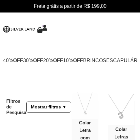
Frete grátis a partir de R$ 199,00
0
40%
OFF
30%
OFF
20%
OFF
10%
OFF
BRINCOS
ESCAPULÁRI
Filtros
de
Mostrar filtros ▼
Pesquisa
Colar
40%
OFF
Colar
Letra
Letras
com
30%
OFF