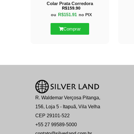
Colar Prata Corredora
R$
159.90
R$
151.91
ou
no PIX
Comprar
R. Waldemar Verçosa Pitanga,
156, Loja 5 - Itapuã, Vila Velha
CEP 29101-522
+55 27 99589-5000
contato@silverland.com.br