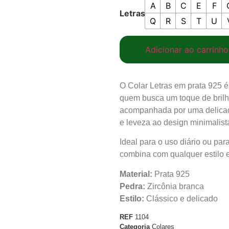
A
B
C
E
F
Letras
Q
R
S
T
U
Adicionar ao carrinho
O Colar Letras em prata 925 é 
quem busca um toque de brilho
acompanhada por uma delicada
e leveza ao design minimalist
Ideal para o uso diário ou par
combina com qualquer estilo e
Material:
Prata 925
Pedra:
Zircônia branca
Estilo:
Clássico e delicado
REF
1104
Categoria
Colares