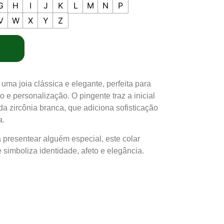
G
H
I
J
K
L
M
N
P
V
W
X
Y
Z
uma joia clássica e elegante, perfeita para
 e personalização. O pingente traz a inicial
 zircônia branca, que adiciona sofisticação
a.
a presentear alguém especial, este colar
 simboliza identidade, afeto e elegância.