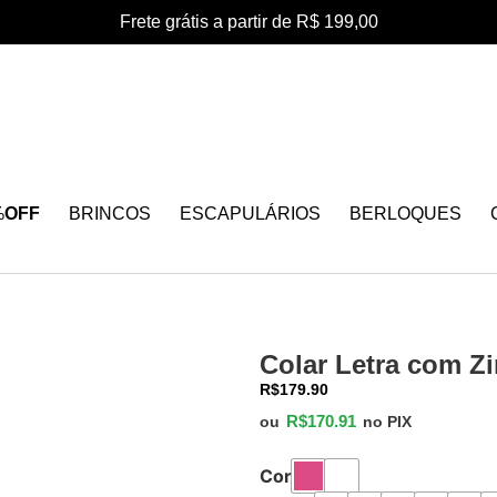
Frete grátis a partir de R$ 199,00
%
OFF
BRINCOS
ESCAPULÁRIOS
BERLOQUES
Colar Letra com Zi
R$
179.90
R$
170.91
ou
no PIX
Cor